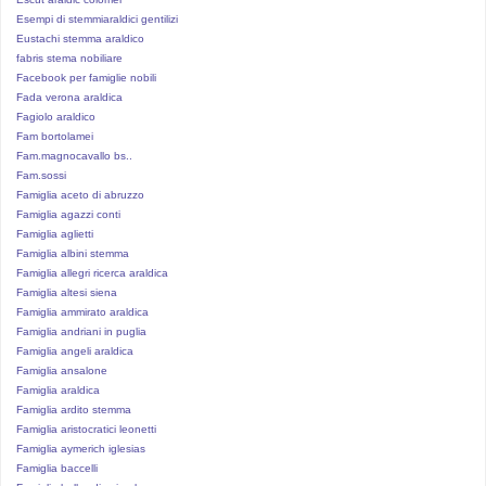
Esempi di stemmiaraldici gentilizi
Eustachi stemma araldico
fabris stema nobiliare
Facebook per famiglie nobili
Fada verona araldica
Fagiolo araldico
Fam bortolamei
Fam.magnocavallo bs..
Fam.sossi
Famiglia aceto di abruzzo
Famiglia agazzi conti
Famiglia aglietti
Famiglia albini stemma
Famiglia allegri ricerca araldica
Famiglia altesi siena
Famiglia ammirato araldica
Famiglia andriani in puglia
Famiglia angeli araldica
Famiglia ansalone
Famiglia araldica
Famiglia ardito stemma
Famiglia aristocratici leonetti
Famiglia aymerich iglesias
Famiglia baccelli