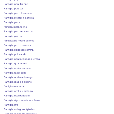
Famiglia pepi firenze
Famiglia perucci
Famiglia pezzoli stemma
Famiglia picardi a barletta
Famiglia picca
famiglia picca torino
Famiglia piccone varazze
Famiglia pirozzi
famiglia più nobile di roma
Famiglia pizzi + stemma
Famiglia poggesi stemma
Famiglia poli sandri
Famiglia ponticelli reggio emilia
Famiglia quarantotti
Famiglia ranieri stemma
Famiglia raspi conti
Famiglia ratti martinengo
Famiglia raudino o
rigine
famiglia revertera
Famiglia ricchiuti araldica
Famiglia ricci bartoloni
Famiglia rigo venezia ambleme
Famiglia riva
Famiglia rodriguez iglesias
Famiglia romanelli campania