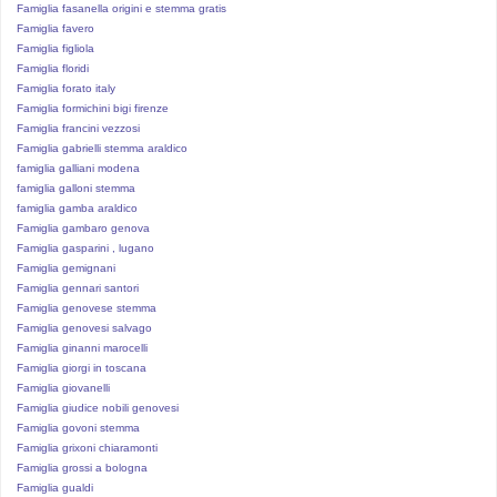
Famiglia fasanella origini e stemma gratis
Famiglia favero
Famiglia figliola
Famiglia floridi
Famiglia forato italy
Famiglia formichini bigi firenze
Famiglia francini vezzosi
Famiglia gabrielli stemma araldico
famiglia galliani modena
famiglia galloni stemma
famiglia gamba araldico
Famiglia gambaro genova
Famiglia gasparini , lugano
Famiglia gemignani
Famiglia gennari santori
Famiglia genovese stemma
Famiglia genovesi salvago
Famiglia ginanni marocelli
Famiglia giorgi in toscana
Famiglia giovanelli
Famiglia giudice nobili genovesi
Famiglia govoni stemma
Famiglia grixoni chiaramonti
Famiglia grossi a bologna
Famiglia gualdi