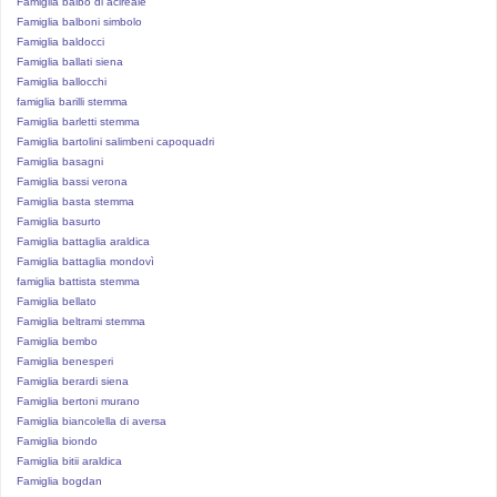
Famiglia balbo di acireale
Famiglia balboni simbolo
Famiglia baldocci
Famiglia ballati siena
Famiglia ballocchi
famiglia barilli stemma
Famiglia barletti stemma
Famiglia bartolini salimbeni capoquadri
Famiglia basagni
Famiglia bassi verona
Famiglia basta stemma
Famiglia basurto
Famiglia battaglia araldica
Famiglia battaglia mondovì
famiglia battista stemma
Famiglia bellato
Famiglia beltrami stemma
Famiglia bembo
Famiglia benesperi
Famiglia berardi siena
Famiglia bertoni murano
Famiglia biancolella di aversa
Famiglia biondo
Famiglia bitii araldica
Famiglia bogdan