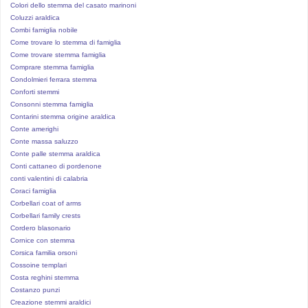
Colori dello stemma del casato marinoni
Coluzzi araldica
Combi famiglia nobile
Come trovare lo stemma di famiglia
Come trovare stemma famiglia
Comprare stemma famiglia
Condolmieri ferrara stemma
Conforti stemmi
Consonni stemma famiglia
Contarini stemma origine araldica
Conte amerighi
Conte massa saluzzo
Conte palle stemma araldica
Conti cattaneo di pordenone
conti valentini di calabria
Coraci famiglia
Corbellari coat of arms
Corbellari family crests
Cordero blasonario
Cornice con stemma
Corsica familia orsoni
Cossoine templari
Costa reghini stemma
Costanzo punzi
Creazione stemmi araldici