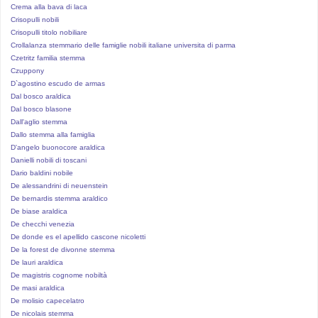
Crema alla bava di laca
Crisopulli nobili
Crisopulli titolo nobiliare
Crollalanza stemmario delle famiglie nobili italiane universita di parma
Czetritz familia stemma
Czuppony
D`agostino escudo de armas
Dal bosco araldica
Dal bosco blasone
Dall'aglio stemma
Dallo stemma alla famiglia
D'angelo buonocore araldica
Danielli nobili di toscani
Dario baldini nobile
De alessandrini di neuenstein
De bernardis stemma araldico
De biase araldica
De checchi venezia
De donde es el apellido cascone nicoletti
De la forest de divonne stemma
De lauri araldica
De magistris cognome nobiltà
De masi araldica
De molisio capecelatro
De nicolais stemma