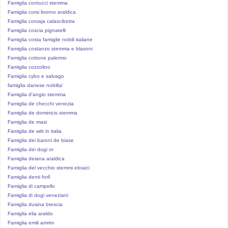
Famiglia contucci stemma
Famiglia corsi livorno araldica
Famiglia corvaja calascibetta
Famiglia coscia pignatelli
Famiglia costa famiglie nobili italiane
Famiglia costanzo stemma e blasoni
Famiglia cottone palermo
Famiglia cozzolino
Famiglia cybo e salvago
famiglia danese nobilta'
Famiglia d'angio stemma
Famiglia de checchi venezia
Famiglia de dominicis stemma
Famiglia de masi
Famiglia de witt in italia
Famiglia dei baroni de biase
Famiglia dei dogi or
Famiglia deiana araldica
Famiglia del vecchio stemmi ebraici
Famiglia denti forlì
Famiglia di campello
Famiglia di dogi veneziani
Famiglia dusina brescia
Famiglia elia araldo
Famiglia emili amrim