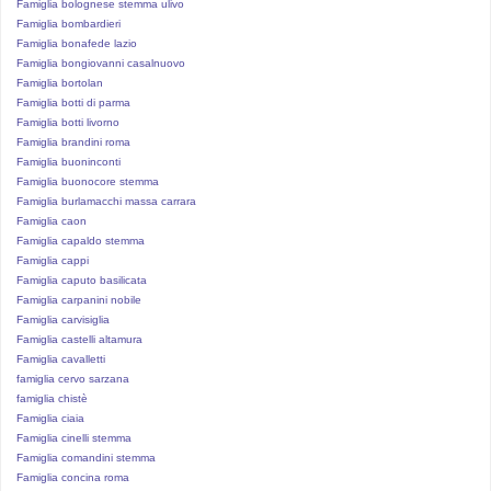
Famiglia bolognese stemma ulivo
Famiglia bombardieri
Famiglia bonafede lazio
Famiglia bongiovanni casalnuovo
Famiglia bortolan
Famiglia botti di parma
Famiglia botti livorno
Famiglia brandini roma
Famiglia buoninconti
Famiglia buonocore stemma
Famiglia burlamacchi massa carrara
Famiglia caon
Famiglia capaldo stemma
Famiglia cappi
Famiglia caputo basilicata
Famiglia carpanini nobile
Famiglia carvisiglia
Famiglia castelli altamura
Famiglia cavalletti
famiglia cervo sarzana
famiglia chistè
Famiglia ciaia
Famiglia cinelli stemma
Famiglia comandini stemma
Famiglia concina roma