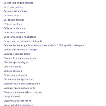
De pascalis origine araldica
De vecchi araldica
De witt nobiltà in italia
Dearmas crocco
Del seppia araldica
D'elia genealogia
Della rocca blasone
Della rocca stemma
Delle famigli nobili napoletane
Derivazione del cognome stefanelli
Descendientes en pavia lombardia desde el año 1800 apellido malaspina
Di bernardo stemma di famiglia
Di biase nobili napoletani
Diana sulis mandas sardegna
Diaz famiglia sardegna
Dinastia basurto
Dinastia criscuolo
Dipinti stemmi araldici
Discendenti famiglia cestaro
Discendenza famiglia pappalardo
Discendenza famiglia rosiello
Disegna stemma araldico costanzo
Disegni araldici
Disegni araldici con leone
Disegni di stemmi costanzo