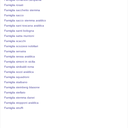
Famiglia rosati
Famiglia sacchetto stemma
Famiglia sacco
Famiglia sacco stemma araldico
Famiglia sani toscana araldica
Famiglia santi bologna
Famiglia satta muntoni
Famiglia scacchi
Famiglia scozzesi nobiliari
Famiglia senatra
Famiglia sessa araldica
Famiglia simoni in sicilia
Famiglia sinibaldi roma
Famiglia sozzi araldica
Famiglia squadroni
Famiglia staibano
Famiglia steinberg blasone
Famiglia stellato
Famiglia stemma danei
Famiglia stopponi araldica
Famiglia struffi