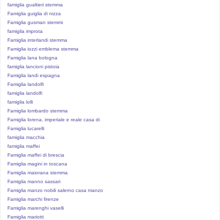
famiglia gualtieri stemma
Famiglia guiglia di nizza
Famiglia gusman stemmi
famiglia improta
Famiglia interlandi stemma
Famiglia iozzi emblema stemma
Famiglia lana bologna
famiglia lancioni pistoia
Famiglia landi espagna
Famiglia landolfi
famiglia landolfi
famiglia lolli
Famiglia lombardo stemma
Famiglia lorena, imperiale e reale casa di
Famiglia lucarelli
famiglia macchia
famiglia maffei
Famiglia maffei di brescia
Famiglia magini in toscana
Famiglia maiorana stemma
Famiglia manno sassari
Famiglia manzo nobili salerno casa manzo
Famiglia marchi firenze
Famiglia marenghi vaselli
Famiglia mariotti