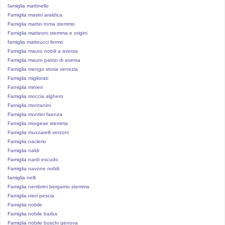
famiglia martinello
Famiglia masini araldica
Famiglia mattei roma stemmo
Famiglia matteoni stemma e origini
famiglia matteucci fermo
Famiglia mauro nobili a aversa
Famiglia mauro patrizi di aversa
Famiglia mengo storia venezia
Famiglia migliorati
Famiglia minieri
Famiglia moccia alghero
Famiglia montanini
Famiglia montini faenza
Famiglia morgese stemma
Famiglia muzzarelli verzoni
Famiglia naclerio
Famiglia naldi
Famiglia nardi escudo
Famiglia navone nobili
famiglia nelli
Famiglia nembrini bergamo stemma
Famiglia nieri pescia
Famiglia nobile
Famiglia nobile barba
Famiglia nobile buschi genova