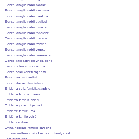
Elenco famiglie nobili italiane
Elenco famiglie nobili lombarde
Elenco famiglie nobili montorio
Elenco famiglie nobili pugliesi
Elenco famiglie nobili romane
Elenco famiglie nobili tedesche
Elenco famiglie nobili toscane
Elenco famiglie nobili trentino
Elenco famiglie nobili venete
Elenco famiglie nobili veneziane
Elenco garibaldini provincia siena
Elenco nobile suzzari reggio
Elenco nobili veneti cognomi
Elenco stemmi familiari
Elenco titoli nobiliari italiani
Emblema della famiglia dandolo
Emblema famiglia d'auria
Emblema famiglia spighi
Emblema giovanni paolo ii
Embleme famille urso
Emblème famille volpé
Emblemi siciliani
Emma nobiliare famiglia carbone
Engerer maltese coat of arms and family crest
Escalar araldica