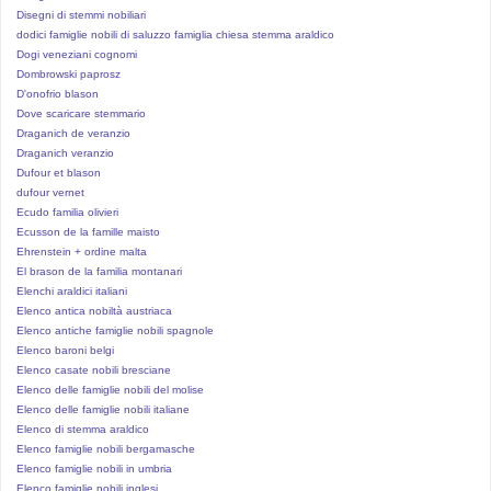
Disegni di stemmi nobiliari
dodici famiglie nobili di saluzzo famiglia chiesa stemma araldico
Dogi veneziani cognomi
Dombrowski paprosz
D'onofrio blason
Dove scaricare stemmario
Draganich de veranzio
Draganich veranzio
Dufour et blason
dufour vernet
Ecudo familia olivieri
Ecusson de la famille maisto
Ehrenstein + ordine malta
El brason de la familia montanari
Elenchi araldici italiani
Elenco antica nobiltà austriaca
Elenco antiche famiglie nobili spagnole
Elenco baroni belgi
Elenco casate nobili bresciane
Elenco delle famiglie nobili del molise
Elenco delle famiglie nobili italiane
Elenco di stemma araldico
Elenco famiglie nobili bergamasche
Elenco famiglie nobili in umbria
Elenco famiglie nobili inglesi